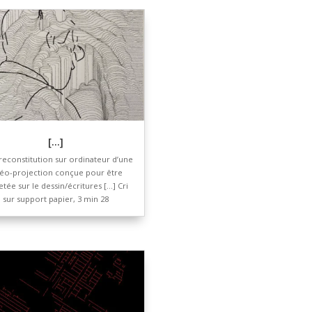
es
Niches à veaux
2024, marqueur de précision sur papie
dessin, 90 x 130 cm