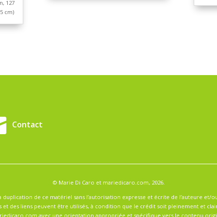
Lettrificatio
2022, marqueur sur papier à 
130 cm
…] Cri
 papier à dessin, 80 x
65 cm