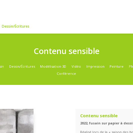
o
 par médium
Dessin/Écritures
Contenu sen
atégories
Dessin
Dessin/Écritures
Modélisation 3D
Vidé
Conférence