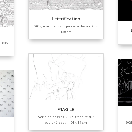
Plantes et témoi
2023, projet collaboratif, Ju
Marie Di Caro, Eugénie Gaul
d’une chanson
et Julie Métivier, 90 x
ur papier Epson mat et
r Bond couché,
ns variables