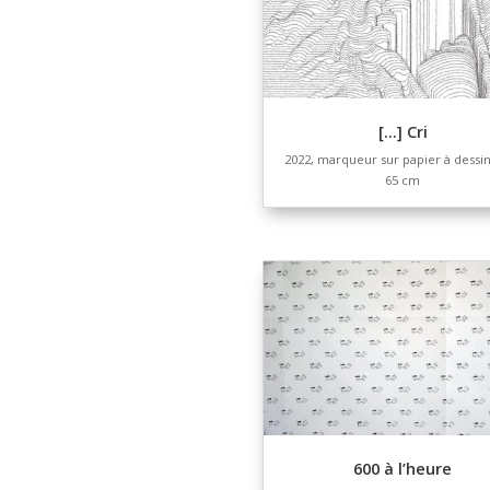
Le temps 
2023, impression s
sur papie
dimensio