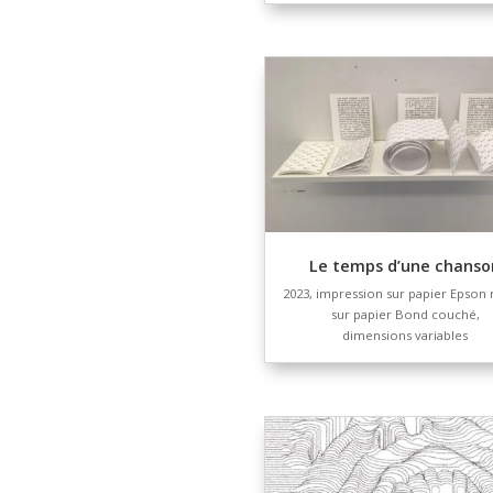
Identité 
Identité mode d’e
de précision sur f
de l’ACIA (A
d’inspectio