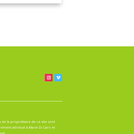
n
dessin, 90 x
Les ruelles de Montréal
2022, dessin numérique