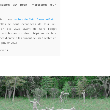
Dieorama
2023, modélisation 3D pour impressi
livre d’artiste
Ce projet fait écho aux
vaches de Saint-Barna
Sévère
, lesquelles se sont échappées de 
d’exploitation en été 2022, avant de fair
d’innombrables articles autour des péripétie
capture. Certaines d’entre elles auront réussi à
liberté jusqu’en janvier 2023.