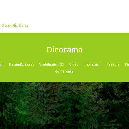
o
 par médium
Dessin/Écritures
Dieora
atégories
Dessin
Dessin/Écritures
Modélisation 3D
Vidé
Conférence