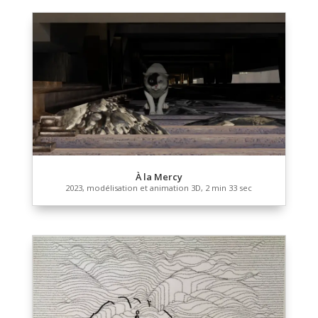
Liste de p
Autres projets (
Photographie
,
Vidéo
)
À la Mercy
2023, modélisation et animation 3D, 2 min 33 sec