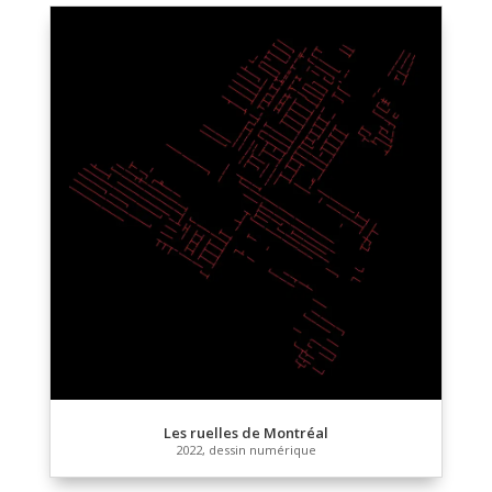
conçue pour être projetée sur le dessin/écritures […]
sur support papier, 3 min 28