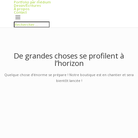
Se faire la belle
Si vilité
Conférence
(Anti)spécisme : Les animaux non humains et la (dé)colonia
(Sortir de l’anthropocentrisme)
Articles 0
Accueil
Galerie de projets
Portfolio par médium
Dessin/Écritures
À propos
Contact