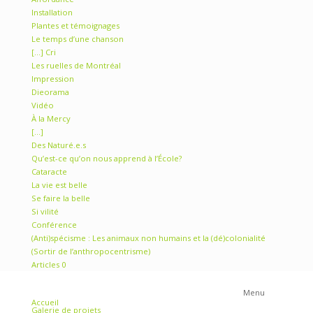
« L’égalité en droit est une reconnaissance au droit à la
différence »
« Le doute est le sel de l’esprit »
« We are not animal »
Affordance
Installation
Plantes et témoignages
Le temps d’une chanson
[…] Cri
Les ruelles de Montréal
Impression
Dieorama
Vidéo
À la Mercy
[…]
Des Naturé.e.s
Qu’est-ce qu’on nous apprend à l’École?
Cataracte
La vie est belle