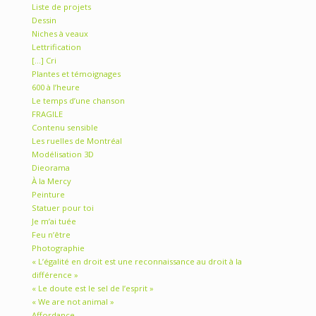
Liste de projets
Dessin
Niches à veaux
Lettrification
[…] Cri
Plantes et témoignages
600 à l’heure
Le temps d’une chanson
FRAGILE
Contenu sensible
Les ruelles de Montréal
Modélisation 3D
Dieorama
À la Mercy
Peinture
Statuer pour toi
Je m’ai tuée
Feu n’être
Photographie