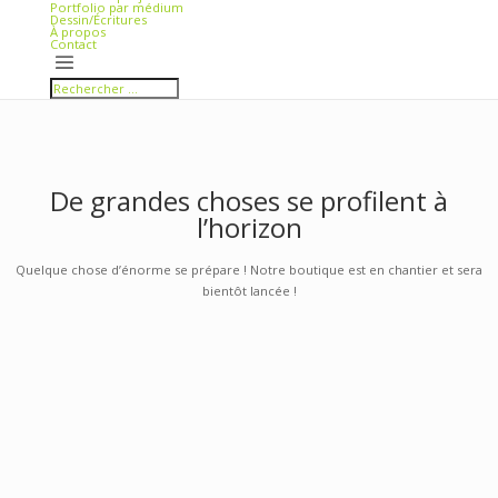
Se faire la belle
Si vilité
Conférence
(Anti)spécisme : Les animaux non humains et la (dé)colonia
(Sortir de l’anthropocentrisme)
Articles 0
Accueil
Galerie de projets
Portfolio par médium
Dessin/Écritures
À propos
Contact