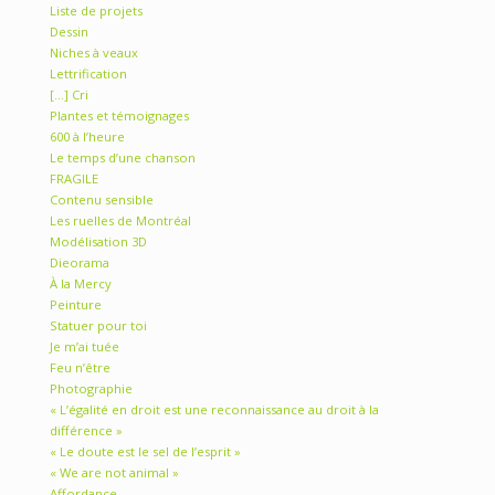
Liste de projets
Dessin
Niches à veaux
Lettrification
[…] Cri
Plantes et témoignages
600 à l’heure
Le temps d’une chanson
FRAGILE
Contenu sensible
Les ruelles de Montréal
Modélisation 3D
Dieorama
À la Mercy
Peinture
Statuer pour toi
Je m’ai tuée
Feu n’être
Photographie