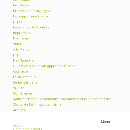
« L’égalité en droit est une reconnaissance au droit à la
différence »
« Le doute est le sel de l’esprit »
« We are not animal »
Affordance
Installation
Plantes et témoignages
Le temps d’une chanson
[…] Cri
Les ruelles de Montréal
Impression
Dieorama
Vidéo
À la Mercy
[…]
Des Naturé.e.s
Qu’est-ce qu’on nous apprend à l’École?
Cataracte
La vie est belle