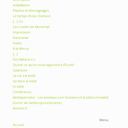
« L’égalité en droit est une reconnaissance au droit à la
différence »
« Le doute est le sel de l’esprit »
« We are not animal »
Affordance
Installation
Plantes et témoignages
Le temps d’une chanson
[…] Cri
Les ruelles de Montréal
Impression
Dieorama
Vidéo
À la Mercy
[…]
Des Naturé.e.s
Qu’est-ce qu’on nous apprend à l’École?
Cataracte
La vie est belle