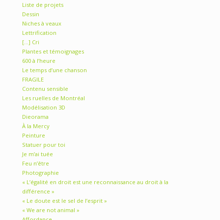
Liste de projets
Dessin
Niches à veaux
Lettrification
[…] Cri
Plantes et témoignages
600 à l’heure
Le temps d’une chanson
FRAGILE
Contenu sensible
Les ruelles de Montréal
Modélisation 3D
Dieorama
À la Mercy
Peinture
Statuer pour toi
Je m’ai tuée
Feu n’être
Photographie