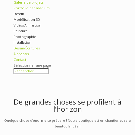
Se faire la belle
Si vilité
Conférence
(Anti)spécisme : Les animaux non humains et la (dé)colonia
(Sortir de l’anthropocentrisme)
Articles 0
Accueil
Galerie de projets
Portfolio par médium
Dessin
Modélisation 3D
Vidéo/Animation
Peinture
Photographie
Installation
Dessin/Écritures
À propos