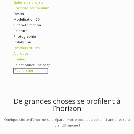
Se faire la belle
Si vilité
Conférence
(Anti)spécisme : Les animaux non humains et la (dé)colonia
(Sortir de l’anthropocentrisme)
Articles 0
Accueil
Galerie de projets
Portfolio par médium
Dessin
Modélisation 3D
Vidéo/Animation
Peinture
Photographie
Installation
Dessin/Écritures
À propos