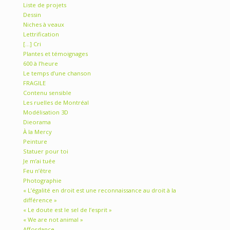
Liste de projets
Dessin
Niches à veaux
Lettrification
[…] Cri
Plantes et témoignages
600 à l’heure
Le temps d’une chanson
FRAGILE
Contenu sensible
Les ruelles de Montréal
Modélisation 3D
Dieorama
À la Mercy
Peinture
Statuer pour toi
Je m’ai tuée
Feu n’être
Photographie