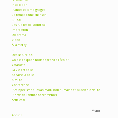
« L’égalité en droit est une reconnaissance au droit à la
différence »
« Le doute est le sel de l’esprit »
« We are not animal »
Affordance
Installation
Plantes et témoignages
Le temps d’une chanson
[…] Cri
Les ruelles de Montréal
Impression
Dieorama
Vidéo
À la Mercy
[…]
Des Naturé.e.s
Qu’est-ce qu’on nous apprend à l’École?
Cataracte
La vie est belle